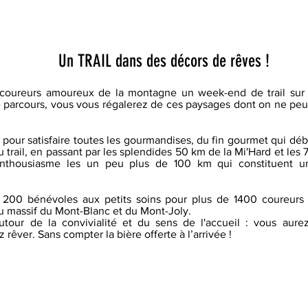
Un TRAIL dans des décors de rêves !
coureurs amoureux de la montagne un week-end de trail sur l
 parcours, vous vous régalerez de ces paysages dont on ne peut 
pour satisfaire toutes les gourmandises, du fin gourmet qui déb
s du trail, en passant par les splendides 50 km de la Mi'Hard et le
nthousiasme les un peu plus de 100 km qui constituent un 
 200 bénévoles aux petits soins pour plus de 1400 coureurs q
 massif du Mont-Blanc et du Mont-Joly.
utour de la convivialité et du sens de l'accueil : vous aure
 rêver. Sans compter la bière offerte à l’arrivée !