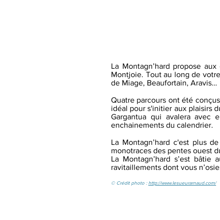
La Montagn’hard propose aux 
Montjoie. Tout au long de votre
de Miage, Beaufortain, Aravis…
Quatre parcours ont été conçus 
idéal pour s'initier aux plaisir
Gargantua qui avalera avec e
enchainements du calendrier.
La Montagn’hard c'est plus de
monotraces des pentes ouest du
La Montagn’hard s’est bâtie a
ravitaillements dont vous n’osiez
© Crédit photo :
http://www.lesueurarnaud.com/