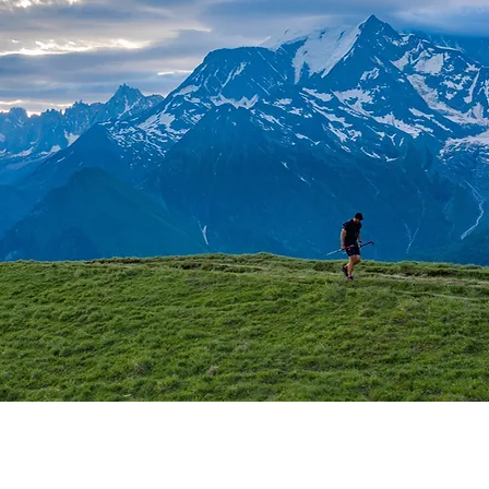
urses
La Boutique
Inscriptions
Infos Pratiques
Bénévol
MONTAGN'HA